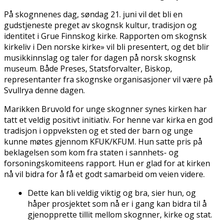
På skogfinnenes dag, søndag 21. juni vil det bli en
gudstjeneste preget av skogfinsk kultur, tradisjon og
identitet i Grue Finnskog kirke. Rapporten om skogfinsk
kirkeliv i Den norske kirke» vil bli presentert, og det blir
musikkinnslag og taler for dagen på norsk skogfinsk
museum. Både Preses, Statsforvalter, Biskop,
representanter fra skogfinske organisasjoner vil være på
Svullrya denne dagen.
Marikken Bruvold for unge skogfinner synes kirken har
tatt et veldig positivt initiativ. For henne var kirka en god
tradisjon i oppveksten og et sted der barn og unge
kunne møtes gjennom KFUK/KFUM. Hun satte pris på
beklagelsen som kom fra staten i sannhets- og
forsoningskomiteens rapport. Hun er glad for at kirken
nå vil bidra for å få et godt samarbeid om veien videre.
Dette kan bli veldig viktig og bra, sier hun, og
håper prosjektet som nå er i gang kan bidra til å
gjenopprette tillit mellom skogfinner, kirke og stat.