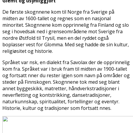
Glemt og usynliggjort
De første skogfinnene kom til Norge fra Sverige på
midten av 1600-tallet og regnes som en nasjonal
minoritet. Skogfinnene kom opprinnelig fra Finland og slo
seg i hovedsak ned i grenseområdene mot Sverige fra
nordre Østfold til Trysil, men en del ryddet også
boplasser vest for Glomma. Med seg hadde de sin kultur,
religiøsitet og historie.
Språket var finsk, en dialekt fra Savolax der de opprinnelig
kom fra. Språket var i bruk fram til midten av 1900-tallet
og fortsatt finner du rester igjen som navn på områder og
steder på Finnskogen. Skogfinnene tok med seg blant
annet byggeskikk, matretter, håndverkstradisjoner i
neverfletting og kontstrikking, dansetradisjoner,
naturkunnskap, spiritualitet, fortellinger og eventyr.
Historie, kultur og tradisjoner som fortsatt finnes.