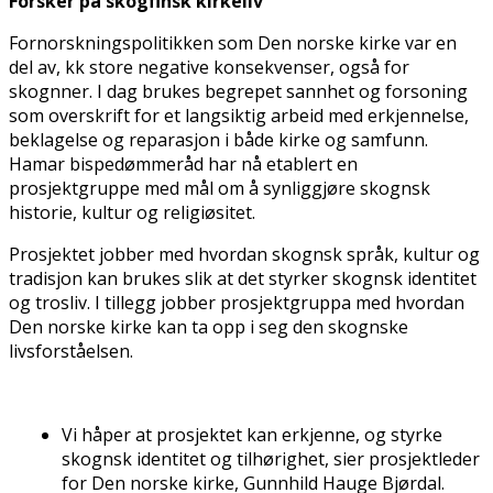
Forsker på skogfinsk kirkeliv
Fornorskningspolitikken som Den norske kirke var en
del av, fikk store negative konsekvenser, også for
skogfinner. I dag brukes begrepet sannhet og forsoning
som overskrift for et langsiktig arbeid med erkjennelse,
beklagelse og reparasjon i både kirke og samfunn.
Hamar bispedømmeråd har nå etablert en
prosjektgruppe med mål om å synliggjøre skogfinsk
historie, kultur og religiøsitet.
Prosjektet jobber med hvordan skogfinsk språk, kultur og
tradisjon kan brukes slik at det styrker skogfinsk identitet
og trosliv. I tillegg jobber prosjektgruppa med hvordan
Den norske kirke kan ta opp i seg den skogfinske
livsforståelsen.
Vi håper at prosjektet kan erkjenne, og styrke
skogfinsk identitet og tilhørighet, sier prosjektleder
for Den norske kirke, Gunnhild Hauge Bjørdal.