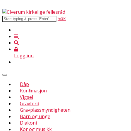
Søk
Logg inn
Dåp
Konfirmasjon
Vigsel
Gravferd
Gravplassmyndigheten
Barn og unge
Diakoni
Kor og musikk