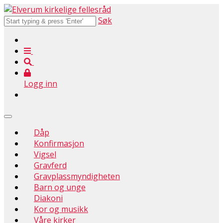
Søk
Logg inn
Dåp
Konfirmasjon
Vigsel
Gravferd
Gravplassmyndigheten
Barn og unge
Diakoni
Kor og musikk
Våre kirker