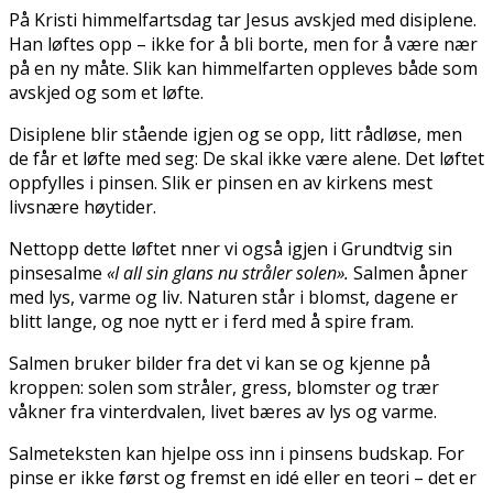
På Kristi himmelfartsdag tar Jesus avskjed med disiplene.
Han løftes opp – ikke for å bli borte, men for å være nær
på en ny måte. Slik kan himmelfarten oppleves både som
avskjed og som et løfte.
Disiplene blir stående igjen og se opp, litt rådløse, men
de får et løfte med seg: De skal ikke være alene. Det løftet
oppfylles i pinsen. Slik er pinsen en av kirkens mest
livsnære høytider.
Nettopp dette løftet finner vi også igjen i Grundtvig sin
pinsesalme
«I all sin glans nu stråler solen».
Salmen åpner
med lys, varme og liv. Naturen står i blomst, dagene er
blitt lange, og noe nytt er i ferd med å spire fram.
Salmen bruker bilder fra det vi kan se og kjenne på
kroppen: solen som stråler, gress, blomster og trær
våkner fra vinterdvalen, livet bæres av lys og varme.
Salmeteksten kan hjelpe oss inn i pinsens budskap. For
pinse er ikke først og fremst en idé eller en teori – det er