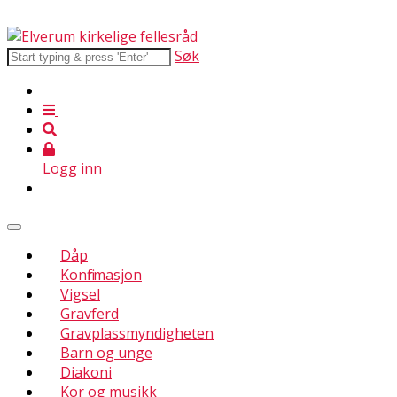
Søk
Logg inn
Dåp
Konfirmasjon
Vigsel
Gravferd
Gravplassmyndigheten
Barn og unge
Diakoni
Kor og musikk