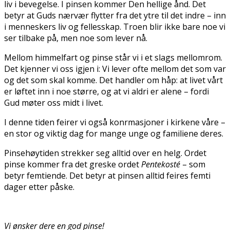
liv i bevegelse. I pinsen kommer Den hellige ånd. Det
betyr at Guds nærvær flytter fra det ytre til det indre – inn
i menneskers liv og fellesskap. Troen blir ikke bare noe vi
ser tilbake på, men noe som lever nå.
Mellom himmelfart og pinse står vi i et slags mellomrom.
Det kjenner vi oss igjen i: Vi lever ofte mellom det som var
og det som skal komme. Det handler om håp: at livet vårt
er løftet inn i noe større, og at vi aldri er alene – fordi
Gud møter oss midt i livet.
I denne tiden feirer vi også konfirmasjoner i kirkene våre –
en stor og viktig dag for mange unge og familiene deres.
Pinsehøytiden strekker seg alltid over en helg. Ordet
pinse kommer fra det greske ordet
Pentekosté
– som
betyr femtiende. Det betyr at pinsen alltid feires femti
dager etter påske.
Vi ønsker dere en god pinse!