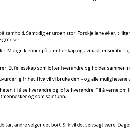
kt på samhold. Samtidig er uroen stor. Forskjellene øker, tillit
e grenser.
et. Mange kjenner på utenforskap og avmakt, ensomhet og fry
rer. Et fellesskap som løfter hverandre og holder sammen n
uvurderlig frihet. Hva vil vi bruke den – og alle mulighetene v
heten til å se hverandre og løfte hverandre. Til å verne om 
keltmennesker og som samfunn.
ltar, andre velger det bort. Slik vil det selvsagt være. Dag