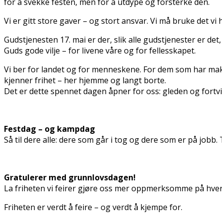
for å svekke festen, men for å utdype og forsterke den.
Vi er gitt store gaver – og stort ansvar. Vi må bruke det vi 
Gudstjenesten 17. mai er der, slik alle gudstjenester er det
Guds gode vilje – for livene våre og for fellesskapet.
Vi ber for landet og for menneskene. For dem som har mak
kjenner frihet – her hjemme og langt borte.
Det er dette spennet dagen åpner for oss: gleden og fortvil
Festdag – og kampdag
Så til dere alle: dere som går i tog og dere som er på jobb. T
Gratulerer med grunnlovsdagen!
La friheten vi feirer gjøre oss mer oppmerksomme på hveran
Friheten er verdt å feire – og verdt å kjempe for.