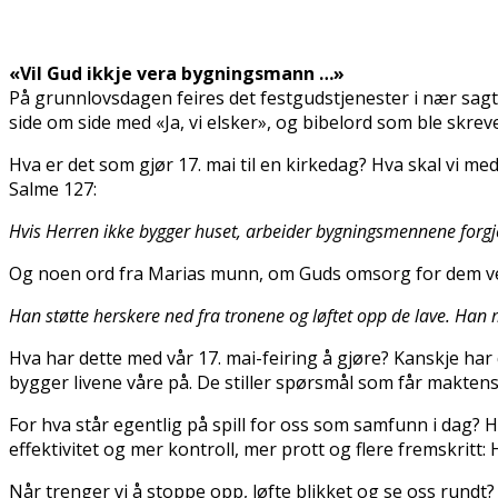
«Vil Gud ikkje vera bygningsmann …»
På grunnlovsdagen feires det festgudstjenester i nær sagt a
side om side med «Ja, vi elsker», og bibelord som ble skre
Hva er det som gjør 17. mai til en kirkedag? Hva skal vi 
Salme 127:
Hvis Herren ikke bygger huset, arbeider bygningsmennene forgje
Og noen ord fra Marias munn, om Guds omsorg for dem verd
Han støtte herskere ned fra tronene og løftet opp de lave. Han
Hva har dette med vår 17. mai-feiring å gjøre? Kanskje har 
bygger livene våre på. De stiller spørsmål som får maktens s
For hva står egentlig på spill for oss som samfunn i dag? H
effektivitet og mer kontroll, mer profitt og flere fremskritt
Når trenger vi å stoppe opp, løfte blikket og se oss rundt?