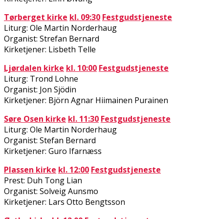
Tørberget kirke
kl. 09:30
Festgudstjeneste
Liturg: Ole Martin Norderhaug
Organist: Strefan Bernard
Kirketjener: Lisbeth Telle
Ljørdalen kirke
kl. 10:00
Fest
gudstjeneste
Liturg: Trond Lohne
Organist: Jon Sjödin
Kirketjener: Björn Agnar Hiimainen Purainen
Søre Osen
k
irke
kl. 11:30
Festgudstjeneste
Liturg: Ole Martin Norderhaug
Organist: Stefan Bernard
Kirketjener: Guro Ifarnæss
Plassen
k
irke
kl. 12:00
Festgudstjeneste
Prest: Duh Tong Lian
Organist: Solveig Aunsmo
Kirketjener: Lars Otto Bengtsson