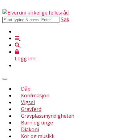
Søk
Logg inn
Dåp
Konfirmasjon
Vigsel
Gravferd
Gravplassmyndigheten
Barn og unge
Diakoni
Kor og musikk