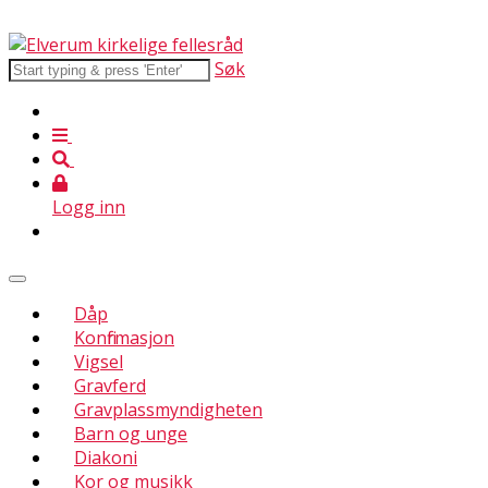
Søk
Logg inn
Dåp
Konfirmasjon
Vigsel
Gravferd
Gravplassmyndigheten
Barn og unge
Diakoni
Kor og musikk